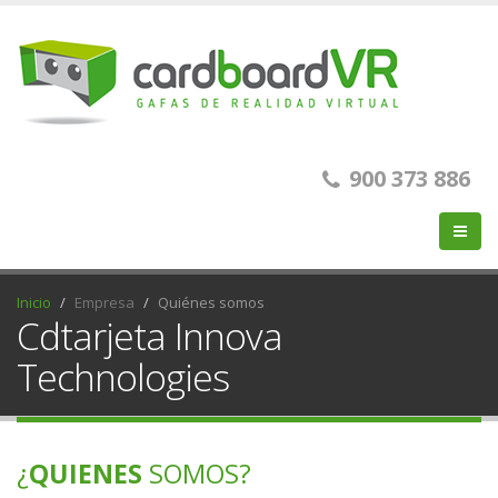
900 373 886
Inicio
Empresa
Quiénes somos
Cdtarjeta Innova
Technologies
¿
QUIENES
SOMOS?