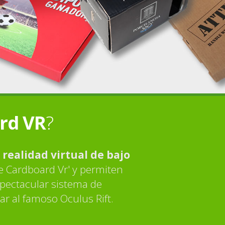
rd VR
?
 realidad virtual de bajo
e Cardboard Vr' y permiten
pectacular sistema de
lar al famoso Oculus Rift.